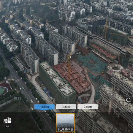
VR航拍
样板间
VR配套
场景
半山峰景VR航
拍.JPG